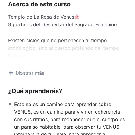
Acerca de este curso
Templo de La Rosa de Venus
9 portales del Despertar del Sagrado Femenino
Existen ciclos que no pertenecen al tiempo
cronológico, sino al cuerpo profundo del tiempo
kairos.
El ciclo de Venus es uno de ellos.
Esta propuesta surge del reconocimiento de que el
Mostrar más
mito de Inanna no es sólo una historia antigua, sino
un mapa viviente de la consciencia, codificado en
¿Qué aprenderás?
el movimiento real de Venus en el cielo y reflejado
en el movimiento del alma humana a lo largo de la
Este no es un camino para aprender sobre
vida.
VENUS, es un camino para vivir en coherencia
Cuando Venus desaparece de la vista y regresa
con sus ritmos, para reconocer que el cuerpo es
transformada, algo similar ocurre en nuestro
un paraíso habitable, para observar tu VENUS
interior y nuestro cuerpo reconoce lo que la mente
interna y la de tu linaje, para aprender a