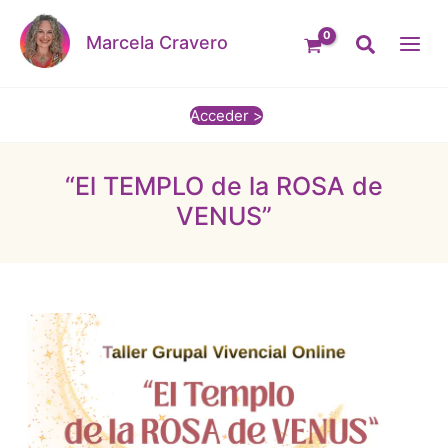
Ir
Buscar
al
Marcela Cravero
contenido
Acceder >
“El TEMPLO de la ROSA de
VENUS”