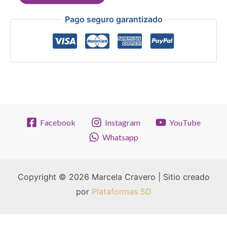
TEMPLO
Pago seguro garantizado
de
la
ROSA
de
VENUS"
cantidad
Facebook
Instagram
YouTube
Whatsapp
Copyright © 2026 Marcela Cravero | Sitio creado
por
Plataformas 5D