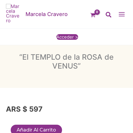
Ir
al
Buscar
Marcela Cravero
contenido
Acceder >
“El TEMPLO de la ROSA de
VENUS”
ARS $
597
"El
Añadir Al Carrito